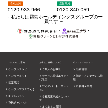
志布志局
鹿児島局
0120-933-966
0120-340-059
～ 私たちは霧島ホールディングスグループの一
員です ～
・
・
コンテンツのご案内
お申込、各種について
インフォメーション
ケーブルテレビ
ご加入のお申込
新着情報
インターネット
サービス提供エリア・
障害・メンテナンス情
代理店
報
固定電話
対応アパート・マンシ
広告料金案内
ケーブルプラスでんき
ョン
BTVモバイル
各種変更手続きについ
て
市民チャンネル
よくあるご質問