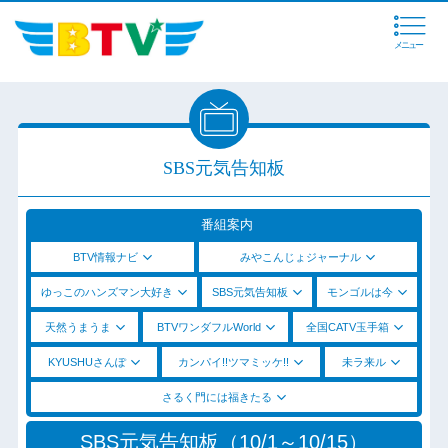
メニュー
SBS元気告知板
番組案内
BTV情報ナビ
みやこんじょジャーナル
ゆっこのハンズマン大好き
SBS元気告知板
モンゴルは今
天然うまうま
BTVワンダフルWorld
全国CATV玉手箱
KYUSHUさんぽ
カンパイ!!ツマミッケ!!
未ラ来ル
さるく門には福きたる
SBS元気告知板（10/1～10/15）