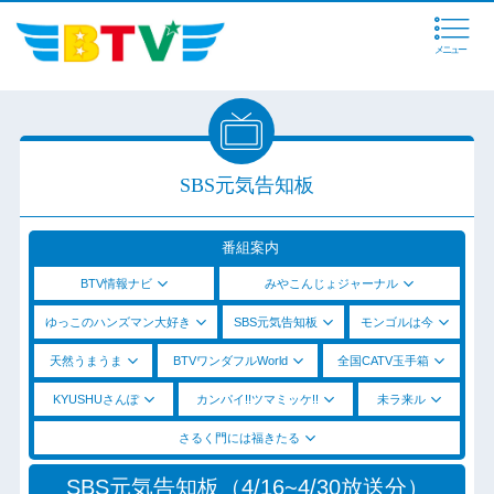
メニュー
SBS元気告知板
番組案内
BTV情報ナビ
みやこんじょジャーナル
ゆっこのハンズマン大好き
SBS元気告知板
モンゴルは今
天然うまうま
BTVワンダフルWorld
全国CATV玉手箱
KYUSHUさんぽ
カンパイ!!ツマミッケ!!
未ラ来ル
さるく門には福きたる
SBS元気告知板（4/16~4/30放送分）