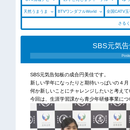
天然うまうま
BTVワンダフルWorld
全国CATV
さる
SBS元気告
Post
SBS元気告知板の成合円美佳です。
新しい学年になったりと期待いっぱいの４月
何か新しいことにチャレンジしたいと考えて
今回は、生涯学習課から青少年研修事業につ