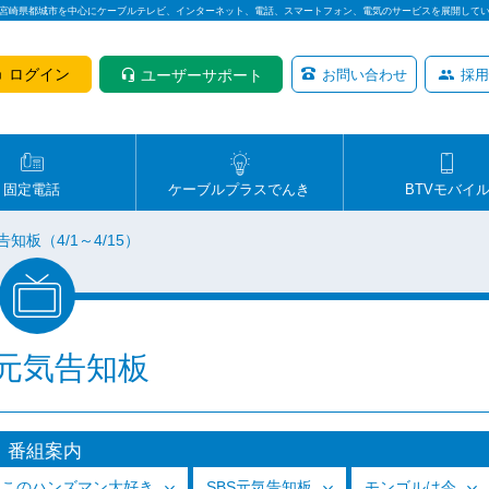
は宮崎県都城市を中心にケーブルテレビ、インターネット、電話、スマートフォン、電気のサービスを展開して
ログイン
ユーザーサポート
お問い合わせ
採用
固定電話
ケーブルプラスでんき
BTVモバイ
告知板（4/1～4/15）
S元気告知板
番組案内
っこのハンズマン大好き
SBS元気告知板
モンゴルは今