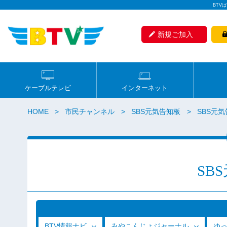
BTV
新規ご加入
ケーブルテレビ
インターネット
HOME
市民チャンネル
SBS元気告知板
SBS元気
SB
BTV情報ナビ
みやこんじょジャーナル
ゆ