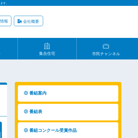
います。
情報
会社概要
ル
集合住宅
市民チャンネル
番組案内
番組表
番組コンクール受賞作品