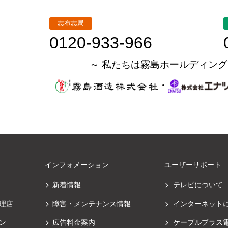
志布志局
0120-933-966
～ 私たちは霧島ホールディング
・
インフォメーション
ユーザーサポート
新着情報
テレビについて
理店
障害・メンテナンス情報
インターネット
ン
広告料金案内
ケーブルプラス