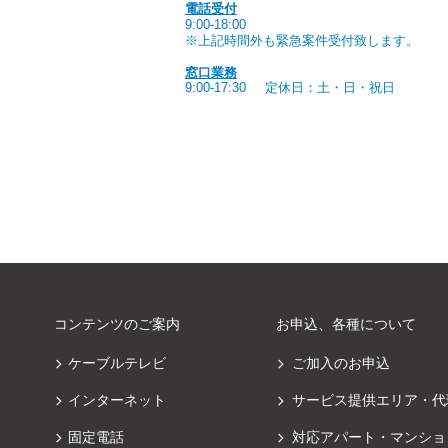
電話受付
9:00-18:00
※上記時間外も緊急案件受付致します。
窓口業務
9:00-17:30
定休日：土・日・祝日
コンテンツのご案内
お申込、各種について
ケーブルテレビ
ご加入のお申込
インターネット
サービス提供エリア・代
固定電話
対応アパート・マンショ