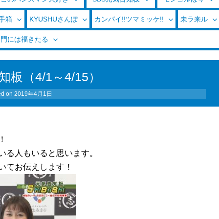
玉手箱
KYUSHUさんぽ
カンパイ!!ツマミッケ!!
未ラ来ル
く門には福きたる
知板（4/1～4/15）
ed on
2019年4月1日
！
いる人もいると思います。
いてお伝えします！