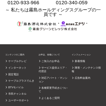
0120-933-966
0120-340-059
～ 私たちは霧島ホールディングスグループの一
員です ～
・
・
コンテンツのご案内
お申込、各種について
インフォメーション
ケーブルテレビ
ご加入のお申込
新着情報
インターネット
サービス提供エリア・
障害・メンテナンス情
代理店
報
固定電話
対応アパート・マンシ
広告料金案内
ケーブルプラスでんき
ョン
BTVモバイル
各種変更手続きについ
て
市民チャンネル
よくあるご質問
ユーザーサポート