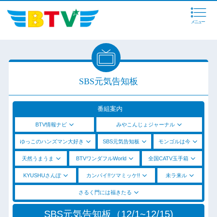
メニュー
SBS元気告知板
番組案内
BTV情報ナビ
みやこんじょジャーナル
ゆっこのハンズマン大好き
SBS元気告知板
モンゴルは今
天然うまうま
BTVワンダフルWorld
全国CATV玉手箱
KYUSHUさんぽ
カンパイ!!ツマミッケ!!
未ラ来ル
さるく門には福きたる
SBS元気告知板（12/1~12/15)