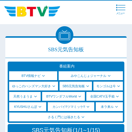
メニュー
SBS元気告知板
番組案内
BTV情報ナビ
みやこんじょジャーナル
ゆっこのハンズマン大好き
SBS元気告知板
モンゴルは今
天然うまうま
BTVワンダフルWorld
全国CATV玉手箱
KYUSHUさんぽ
カンパイ!!ツマミッケ!!
未ラ来ル
さるく門には福きたる
SBS元気告知板(1/1~1/15)