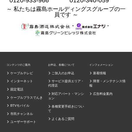
0120-933-966
0120-340-059
～ 私たちは霧島ホールディングスグループの一
員です ～
・
・
コンテンツのご案内
お申込、各種について
インフォメーション
ケーブルテレビ
ご加入のお申込
新着情報
インターネット
サービス提供エリア・
障害・メンテナンス情
代理店
報
固定電話
対応アパート・マンシ
広告料金案内
ケーブルプラスでんき
ョン
BTVモバイル
各種変更手続きについ
て
市民チャンネル
よくあるご質問
ユーザーサポート