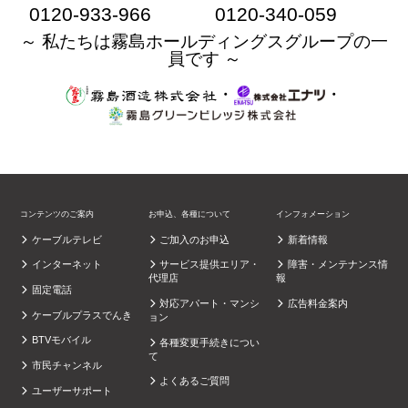
0120-933-966
0120-340-059
～ 私たちは霧島ホールディングスグループの一
員です ～
・
・
コンテンツのご案内
お申込、各種について
インフォメーション
ケーブルテレビ
ご加入のお申込
新着情報
インターネット
サービス提供エリア・
障害・メンテナンス情
代理店
報
固定電話
対応アパート・マンシ
広告料金案内
ケーブルプラスでんき
ョン
BTVモバイル
各種変更手続きについ
て
市民チャンネル
よくあるご質問
ユーザーサポート