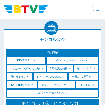
メニュー
モンゴルは今
番組案内
BTV情報ナビ
みやこんじょジャーナル
ゆっこのハンズマン大好き
SBS元気告知板
モンゴルは今
天然うまうま
BTVワンダフルWorld
全国CATV玉手箱
KYUSHUさんぽ
カンパイ!!ツマミッケ!!
未ラ来ル
さるく門には福きたる
モンゴルは今 （1/16～1/31）