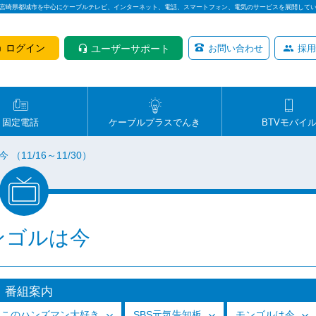
は宮崎県都城市を中心にケーブルテレビ、インターネット、電話、スマートフォン、電気のサービスを展開して
ログイン
ユーザーサポート
お問い合わせ
採用
固定電話
ケーブルプラスでんき
BTVモバイ
（11/16～11/30）
ンゴルは今
番組案内
っこのハンズマン大好き
SBS元気告知板
モンゴルは今