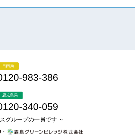
日南局
0120-983-386
鹿児島局
0120-340-059
スグループの一員です ～
・