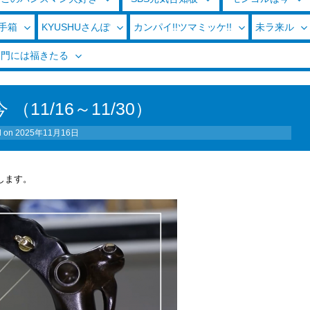
玉手箱
KYUSHUさんぽ
カンパイ!!ツマミッケ!!
未ラ来ル
く門には福きたる
（11/16～11/30）
d on
2025年11月16日
します。