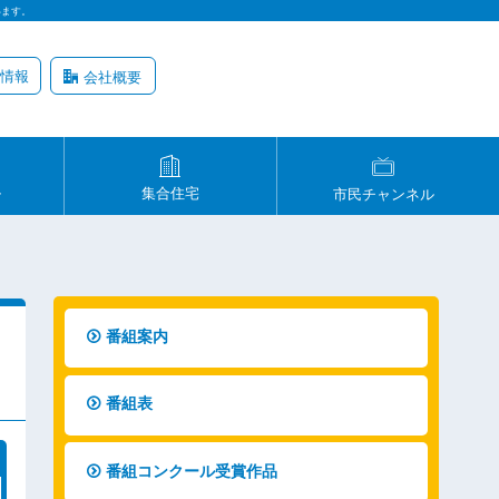
います。
情報
会社概要
ル
集合住宅
市民チャンネル
番組案内
番組表
番組コンクール受賞作品