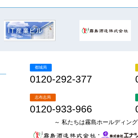
都城局
0120-292-377
志布志局
0120-933-966
～ 私たちは霧島ホールディング
・