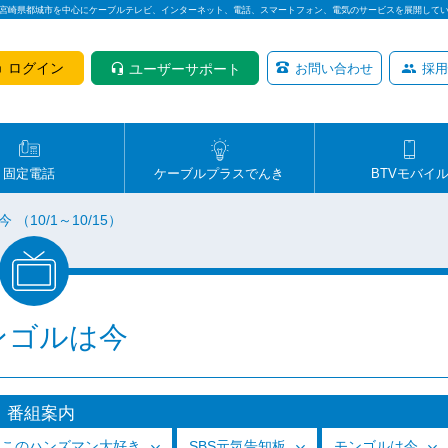
は宮崎県都城市を中心にケーブルテレビ、インターネット、電話、スマートフォン、電気のサービスを展開して
ログイン
ユーザーサポート
お問い合わせ
採用
固定電話
ケーブルプラスでんき
BTVモバイ
（10/1～10/15）
ンゴルは今
番組案内
っこのハンズマン大好き
SBS元気告知板
モンゴルは今