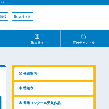
います。
情報
会社概要
ル
集合住宅
市民チャンネル
番組案内
番組表
番組コンクール受賞作品