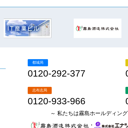
都城局
0120-292-377
志布志局
0120-933-966
～ 私たちは霧島ホールディング
・