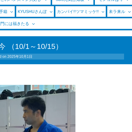
玉手箱
KYUSHUさんぽ
カンパイ!!ツマミッケ!!
未ラ来ル
く門には福きたる
（10/1～10/15）
d on
2025年10月1日