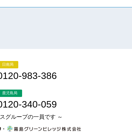
日南局
0120-983-386
鹿児島局
0120-340-059
スグループの一員です ～
・