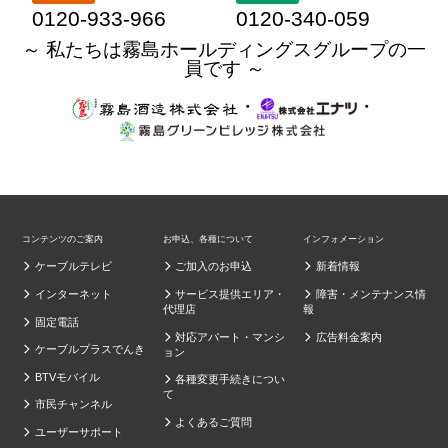
0120-933-966
0120-340-059
～ 私たちは霧島ホールディングスグループの一
員です ～
・
・
コンテンツのご案内
お申込、各種について
インフォメーション
ケーブルテレビ
ご加入のお申込
新着情報
インターネット
サービス提供エリア・
障害・メンテナンス情
代理店
報
固定電話
対応アパート・マンシ
広告料金案内
ケーブルプラスでんき
ョン
BTVモバイル
各種変更手続きについ
て
市民チャンネル
よくあるご質問
ユーザーサポート