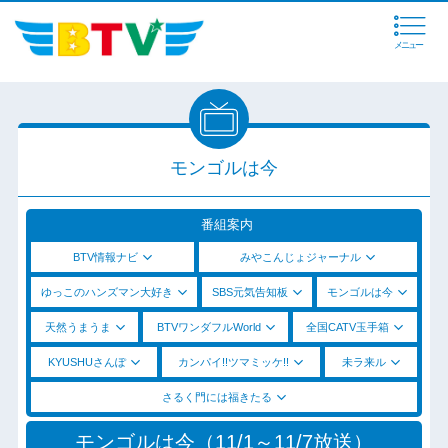
メニュー
モンゴルは今
番組案内
BTV情報ナビ
みやこんじょジャーナル
ゆっこのハンズマン大好き
SBS元気告知板
モンゴルは今
天然うまうま
BTVワンダフルWorld
全国CATV玉手箱
KYUSHUさんぽ
カンパイ!!ツマミッケ!!
未ラ来ル
さるく門には福きたる
モンゴルは今（11/1～11/7放送）