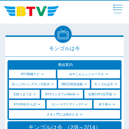
メニュー
モンゴルは今
番組案内
BTV情報ナビ
みやこんじょジャーナル
ゆっこのハンズマン大好き
SBS元気告知板
モンゴルは今
天然うまうま
BTVワンダフルWorld
全国CATV玉手箱
KYUSHUさんぽ
カンパイ!!ツマミッケ!!
未ラ来ル
さるく門には福きたる
モンゴルは今 （2/8～2/14）