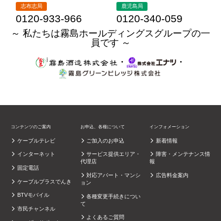
志布志局
鹿児島局
0120-933-966
0120-340-059
～ 私たちは霧島ホールディングスグループの一
員です ～
・
・
コンテンツのご案内
お申込、各種について
インフォメーション
ケーブルテレビ
ご加入のお申込
新着情報
インターネット
サービス提供エリア・
障害・メンテナンス情
代理店
報
固定電話
対応アパート・マンシ
広告料金案内
ケーブルプラスでんき
ョン
BTVモバイル
各種変更手続きについ
て
市民チャンネル
よくあるご質問