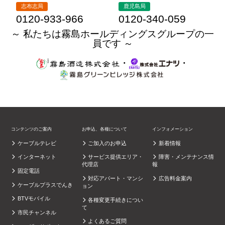
志布志局
鹿児島局
0120-933-966
0120-340-059
～ 私たちは霧島ホールディングスグループの一
員です ～
・
・
コンテンツのご案内
お申込、各種について
インフォメーション
ケーブルテレビ
ご加入のお申込
新着情報
インターネット
サービス提供エリア・
障害・メンテナンス情
代理店
報
固定電話
対応アパート・マンシ
広告料金案内
ケーブルプラスでんき
ョン
BTVモバイル
各種変更手続きについ
て
市民チャンネル
よくあるご質問