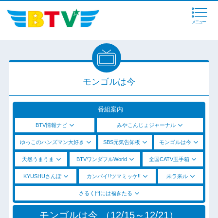
メニュー
モンゴルは今
番組案内
BTV情報ナビ
みやこんじょジャーナル
ゆっこのハンズマン大好き
SBS元気告知板
モンゴルは今
天然うまうま
BTVワンダフルWorld
全国CATV玉手箱
KYUSHUさんぽ
カンパイ!!ツマミッケ!!
未ラ来ル
さるく門には福きたる
モンゴルは今 （12/15～12/21）