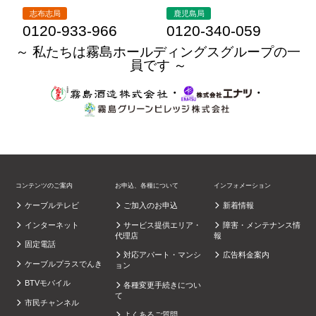
志布志局
鹿児島局
0120-933-966
0120-340-059
～ 私たちは霧島ホールディングスグループの一
員です ～
・
・
コンテンツのご案内
お申込、各種について
インフォメーション
ケーブルテレビ
ご加入のお申込
新着情報
インターネット
サービス提供エリア・
障害・メンテナンス情
代理店
報
固定電話
対応アパート・マンシ
広告料金案内
ケーブルプラスでんき
ョン
BTVモバイル
各種変更手続きについ
て
市民チャンネル
よくあるご質問