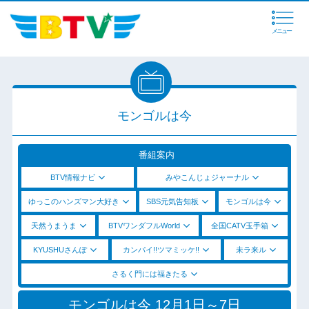
メニュー
モンゴルは今
番組案内
BTV情報ナビ
みやこんじょジャーナル
ゆっこのハンズマン大好き
SBS元気告知板
モンゴルは今
天然うまうま
BTVワンダフルWorld
全国CATV玉手箱
KYUSHUさんぽ
カンパイ!!ツマミッケ!!
未ラ来ル
さるく門には福きたる
モンゴルは今 12月1日～7日