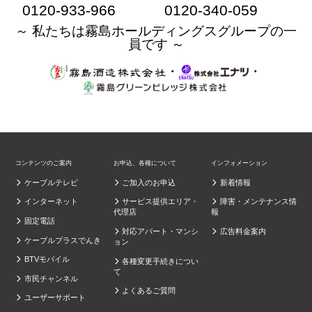
0120-933-966
0120-340-059
～ 私たちは霧島ホールディングスグループの一
員です ～
・
・
コンテンツのご案内
お申込、各種について
インフォメーション
ケーブルテレビ
ご加入のお申込
新着情報
インターネット
サービス提供エリア・
障害・メンテナンス情
代理店
報
固定電話
対応アパート・マンシ
広告料金案内
ケーブルプラスでんき
ョン
BTVモバイル
各種変更手続きについ
て
市民チャンネル
よくあるご質問
ユーザーサポート