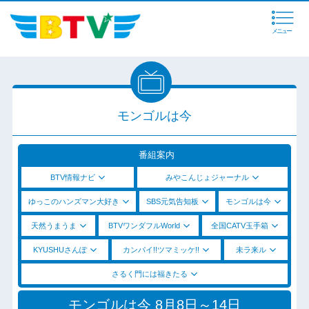
メニュー
モンゴルは今
番組案内
BTV情報ナビ
みやこんじょジャーナル
ゆっこのハンズマン大好き
SBS元気告知板
モンゴルは今
天然うまうま
BTVワンダフルWorld
全国CATV玉手箱
KYUSHUさんぽ
カンパイ!!ツマミッケ!!
未ラ来ル
さるく門には福きたる
モンゴルは今 8月8日～14日