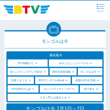
メニュー
モンゴルは今
番組案内
BTV情報ナビ
みやこんじょジャーナル
ゆっこのハンズマン大好き
SBS元気告知板
モンゴルは今
天然うまうま
BTVワンダフルWorld
全国CATV玉手箱
KYUSHUさんぽ
カンパイ!!ツマミッケ!!
未ラ来ル
さるく門には福きたる
モンゴルは今 7月1日～7日