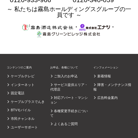
～ 私たちは霧島ホールディングスグループの一
員です ～
・
・
コンテンツのご案内
お申込、各種について
インフォメーション
ケーブルテレビ
ご加入のお申込
新着情報
インターネット
サービス提供エリア・
障害・メンテナンス情
代理店
報
固定電話
対応アパート・マンシ
広告料金案内
ケーブルプラスでんき
ョン
BTVモバイル
各種変更手続きについ
て
市民チャンネル
よくあるご質問
ユーザーサポート