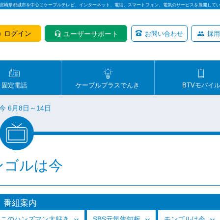
は宮崎県都城市を中心にケーブルテレビ、インターネット、電話、スマートフォン、電気のサービスを展開して
ログイン
ユーザーサポート
お問い合わせ
採用
固定電話
ケーブルプラスでんき
BTVモバイ
 6月8日～14日
ンゴルは今
番組案内
っこのハンズマン大好き
SBS元気告知板
モンゴルは今