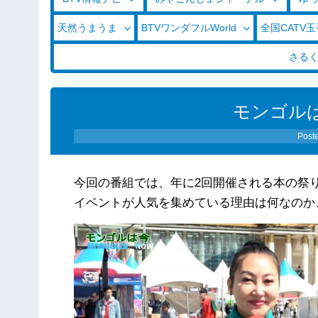
天然うまうま
BTVワンダフルWorld
全国CATV
さる
モンゴルは
Post
今回の番組では、年に2回開催される本の祭
イベントが人気を集めている理由は何なのか