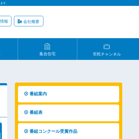
います。
情報
会社概要
ル
集合住宅
市民チャンネル
番組案内
番組表
番組コンクール受賞作品