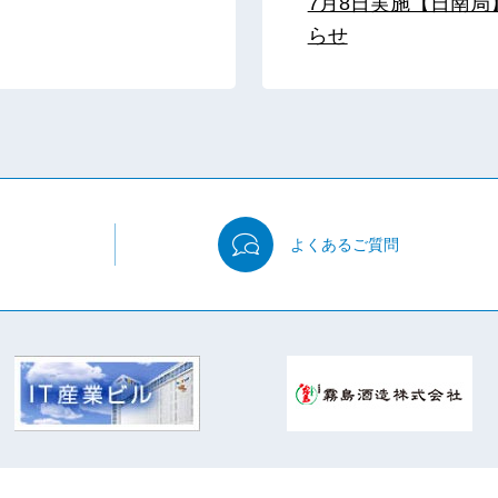
7月8日実施【日南
らせ
よくある
ご質問