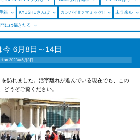
玉手箱
KYUSHUさんぽ
カンパイ!!ツマミッケ!!
未ラ来ル
く門には福きたる
今 6月8日～14日
ed on
2023年6月8日
りを訪れました。活字離れが進んでいる現在でも、この
、どうぞご覧ください。