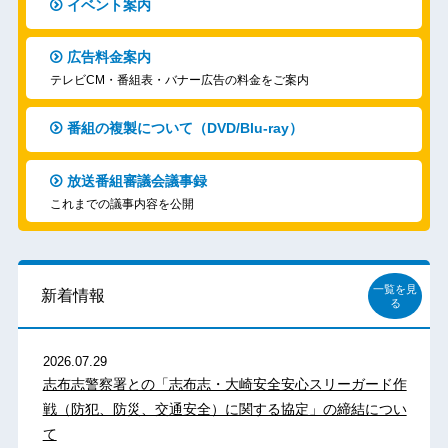
イベント案内
広告料金案内
テレビCM・番組表・バナー広告の料金をご案内
番組の複製について（DVD/Blu-ray）
放送番組審議会議事録
これまでの議事内容を公開
一覧を見
新着情報
る
2026.07.29
志布志警察署との「志布志・大崎安全安心スリーガード作
戦（防犯、防災、交通安全）に関する協定」の締結につい
て