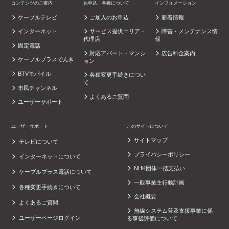
コンテンツのご案内
お申込、各種について
インフォメーション
ケーブルテレビ
ご加入のお申込
新着情報
インターネット
サービス提供エリア・
障害・メンテナンス情
代理店
報
固定電話
対応アパート・マンシ
広告料金案内
ケーブルプラスでんき
ョン
BTVモバイル
各種変更手続きについ
て
市民チャンネル
よくあるご質問
ユーザーサポート
ユーザーサポート
このサイトについて
サイトマップ
テレビについて
プライバシーポリシー
インターネットについて
NHK団体一括支払い
ケーブルプラス電話について
一般事業主行動計画
各種変更手続きについて
会社概要
よくあるご質問
無線システム普及支援事業に係
ユーザーページログイン
る事後評価について