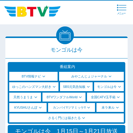
メニュー
モンゴルは今
番組案内
BTV情報ナビ
みやこんじょジャーナル
ゆっこのハンズマン大好き
SBS元気告知板
モンゴルは今
天然うまうま
BTVワンダフルWorld
全国CATV玉手箱
KYUSHUさんぽ
カンパイ!!ツマミッケ!!
未ラ来ル
さるく門には福きたる
モンゴルは今 1月15日～1月21日放送