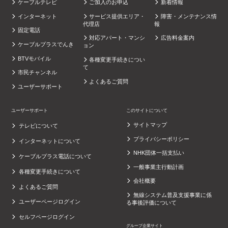
ケーブルテレビ
ご加入のお申込
新着情報
インターネット
サービス提供エリア・
障害・メンテナンス情
代理店
報
固定電話
対応アパート・マンシ
広告料金案内
ケーブルプラスでんき
ョン
BTVモバイル
各種変更手続きについ
て
市民チャンネル
よくあるご質問
ユーザーサポート
ユーザーサポート
このサイトについて
サイトマップ
テレビについて
プライバシーポリシー
インターネットについて
NHK団体一括支払い
ケーブルプラス電話について
一般事業主行動計画
各種変更手続きについて
会社概要
よくあるご質問
無線システム普及支援事業に係
ユーザーページログイン
る事後評価について
セルフページログイン
グループ企業サイト