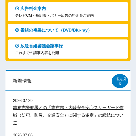
広告料金案内
テレビCM・番組表・バナー広告の料金をご案内
番組の複製について（DVD/Blu-ray）
放送番組審議会議事録
これまでの議事内容を公開
一覧を見
新着情報
る
2026.07.29
志布志警察署との「志布志・大崎安全安心スリーガード作
戦（防犯、防災、交通安全）に関する協定」の締結につい
て
2026.07.06