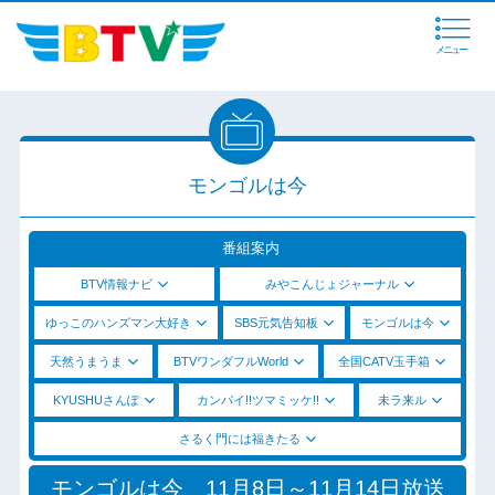
メニュー
モンゴルは今
番組案内
BTV情報ナビ
みやこんじょジャーナル
ゆっこのハンズマン大好き
SBS元気告知板
モンゴルは今
天然うまうま
BTVワンダフルWorld
全国CATV玉手箱
KYUSHUさんぽ
カンパイ!!ツマミッケ!!
未ラ来ル
さるく門には福きたる
モンゴルは今 11月8日～11月14日放送