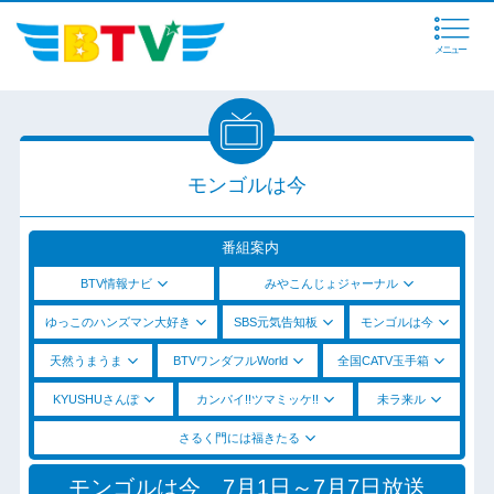
メニュー
モンゴルは今
番組案内
BTV情報ナビ
みやこんじょジャーナル
ゆっこのハンズマン大好き
SBS元気告知板
モンゴルは今
天然うまうま
BTVワンダフルWorld
全国CATV玉手箱
KYUSHUさんぽ
カンパイ!!ツマミッケ!!
未ラ来ル
さるく門には福きたる
モンゴルは今 7月1日～7月7日放送