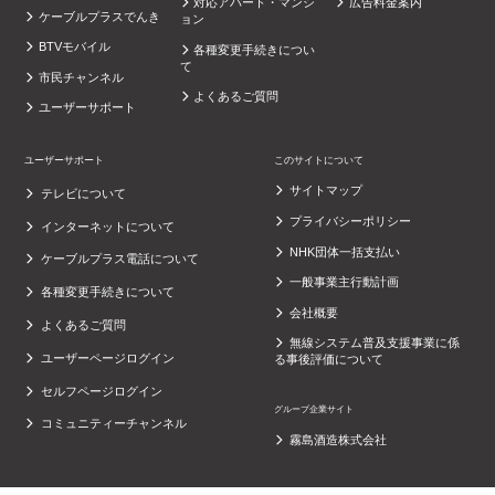
対応アパート・マンシ
広告料金案内
ケーブルプラスでんき
ョン
BTVモバイル
各種変更手続きについ
て
市民チャンネル
よくあるご質問
ユーザーサポート
ユーザーサポート
このサイトについて
サイトマップ
テレビについて
プライバシーポリシー
インターネットについて
NHK団体一括支払い
ケーブルプラス電話について
一般事業主行動計画
各種変更手続きについて
会社概要
よくあるご質問
無線システム普及支援事業に係
ユーザーページログイン
る事後評価について
セルフページログイン
グループ企業サイト
コミュニティーチャンネル
霧島酒造株式会社