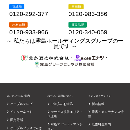
都城局
日南局
0120-292-377
0120-983-386
志布志局
鹿児島局
0120-933-966
0120-340-059
～ 私たちは霧島ホールディングスグループの一
員です ～
・
・
コンテンツのご案内
お申込、各種について
インフォメーション
ケーブルテレビ
ご加入のお申込
新着情報
インターネット
サービス提供エリア・
障害・メンテナンス情
代理店
報
固定電話
対応アパート・マンシ
広告料金案内
ケーブルプラスでんき
ョン