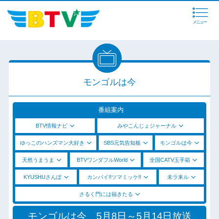
メニュー
モンゴルは今
番組案内
BTV情報ナビ
みやこんじょジャーナル
ゆっこのハンズマン大好き
SBS元気告知板
モンゴルは今
天然うまうま
BTVワンダフルWorld
全国CATV玉手箱
KYUSHUさんぽ
カンパイ!!ツマミッケ!!
未ラ来ル
さるく門には福きたる
モンゴルは今 5月8日～5月14日放送