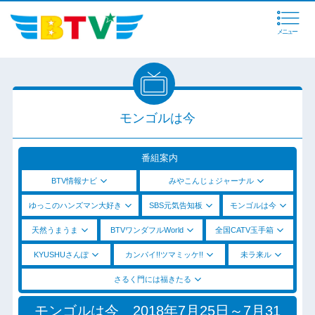
メニュー
モンゴルは今
番組案内
BTV情報ナビ
みやこんじょジャーナル
ゆっこのハンズマン大好き
SBS元気告知板
モンゴルは今
天然うまうま
BTVワンダフルWorld
全国CATV玉手箱
KYUSHUさんぽ
カンパイ!!ツマミッケ!!
未ラ来ル
さるく門には福きたる
モンゴルは今 2018年7月25日～7月31