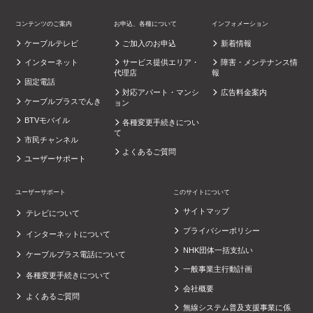
コンテンツのご案内
お申込、各種について
インフォメーション
ケーブルテレビ
ご加入のお申込
新着情報
インターネット
サービス提供エリア・
障害・メンテナンス情
代理店
報
固定電話
対応アパート・マンシ
広告料金案内
ケーブルプラスでんき
ョン
BTVモバイル
各種変更手続きについ
て
市民チャンネル
よくあるご質問
ユーザーサポート
ユーザーサポート
このサイトについて
サイトマップ
テレビについて
プライバシーポリシー
インターネットについて
NHK団体一括支払い
ケーブルプラス電話について
一般事業主行動計画
各種変更手続きについて
会社概要
よくあるご質問
無線システム普及支援事業に係