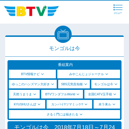
メニュー
モンゴルは今
番組案内
BTV情報ナビ
みやこんじょジャーナル
ゆっこのハンズマン大好き
SBS元気告知板
モンゴルは今
天然うまうま
BTVワンダフルWorld
全国CATV玉手箱
KYUSHUさんぽ
カンパイ!!ツマミッケ!!
未ラ来ル
さるく門には福きたる
モンゴルは今 2018年7月18日～7月24