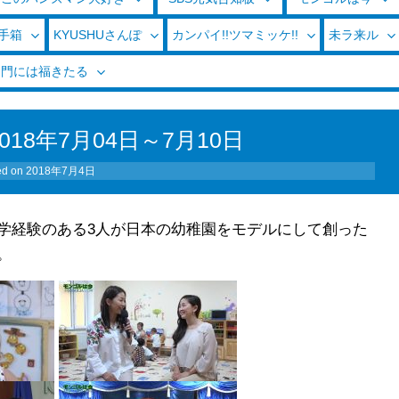
玉手箱
KYUSHUさんぽ
カンパイ!!ツマミッケ!!
未ラ来ル
く門には福きたる
18年7月04日～7月10日
ed on
2018年7月4日
学経験のある3人が日本の幼稚園をモデルにして創った
。