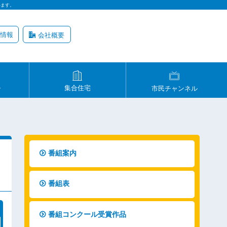
います。
情報
会社概要
ル
集合住宅
市民チャンネル
番組案内
番組表
番組コンクール受賞作品