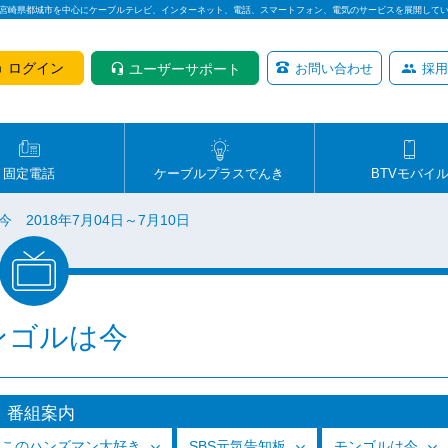
は宮崎県都城市を中心にケーブルテレビ、インターネット、電話、スマートフォン、電気のサービスを展開して
ログイン
ユーザーサポート
お問い合わせ
採用
固定電話
ケーブルプラスでんき
BTVモバイ
 2018年7月04日～7月10日
ンゴルは今
番組案内
っこのハンズマン大好き
SBS元気告知板
モンゴルは今