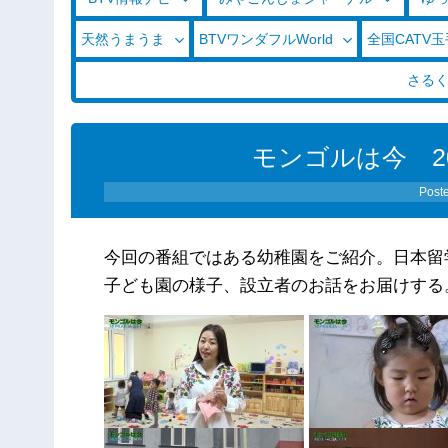
天然うまうま
BTVワンダフルWorld
全国CATV
さる
モンゴルは今 20
Post
今回の番組ではある幼稚園をご紹介。日本留
子ども園の様子、設立者のお話をお届けする