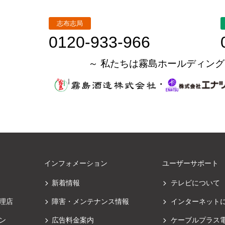
志布志局
0120-933-966
～ 私たちは霧島ホールディング
・
インフォメーション
ユーザーサポート
新着情報
テレビについて
理店
障害・メンテナンス情報
インターネット
ン
広告料金案内
ケーブルプラス