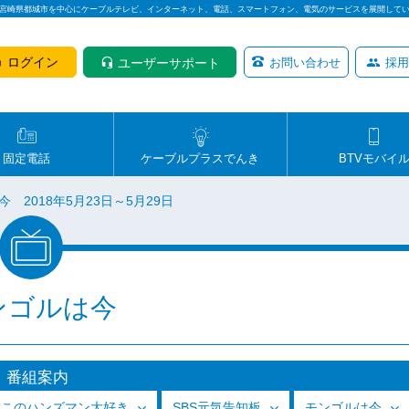
は宮崎県都城市を中心にケーブルテレビ、インターネット、電話、スマートフォン、電気のサービスを展開して
ログイン
ユーザーサポート
お問い合わせ
採用
固定電話
ケーブルプラスでんき
BTVモバイ
 2018年5月23日～5月29日
ンゴルは今
番組案内
っこのハンズマン大好き
SBS元気告知板
モンゴルは今