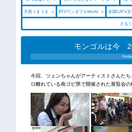
天然うまうま
BTVワンダフルWorld
全国CATV
さる
モンゴルは今 20
Poste
今回、ツェンちゃんがアーティストさんたち
ロ離れている南ゴビ県で開催された展覧会の