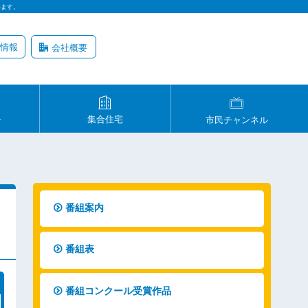
います。
情報
会社概要
ル
集合住宅
市民チャンネル
番組案内
番組表
番組コンクール受賞作品