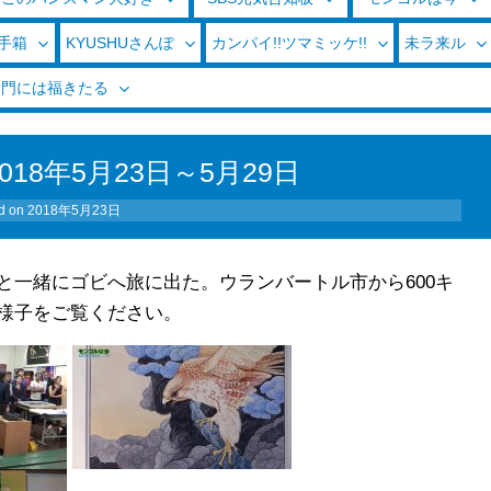
玉手箱
KYUSHUさんぽ
カンパイ!!ツマミッケ!!
未ラ来ル
く門には福きたる
18年5月23日～5月29日
d on
2018年5月23日
と一緒にゴビへ旅に出た。ウランバートル市から600キ
様子をご覧ください。