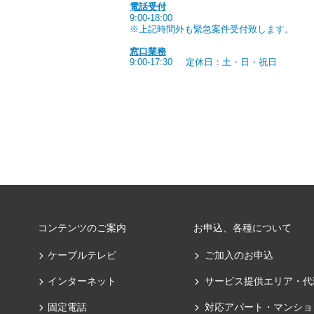
電話受付
9:00-18:00
※上記時間外も緊急案件受付致します。
窓口業務
9:00-17:30
定休日：土・日・祝日
コンテンツのご案内
お申込、各種について
ケーブルテレビ
ご加入のお申込
インターネット
サービス提供エリア・代
固定電話
対応アパート・マンショ