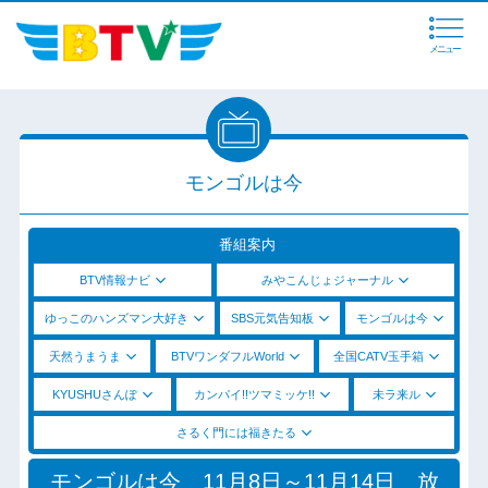
メニュー
モンゴルは今
番組案内
BTV情報ナビ
みやこんじょジャーナル
ゆっこのハンズマン大好き
SBS元気告知板
モンゴルは今
天然うまうま
BTVワンダフルWorld
全国CATV玉手箱
KYUSHUさんぽ
カンパイ!!ツマミッケ!!
未ラ来ル
さるく門には福きたる
モンゴルは今 11月8日～11月14日 放