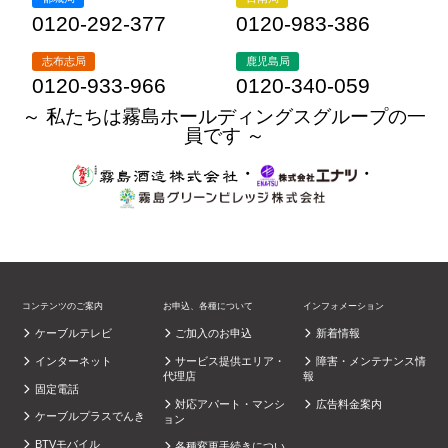
0120-292-377
0120-983-386
志布志局
鹿児島局
0120-933-966
0120-340-059
～ 私たちは霧島ホールディングスグループの一
員です ～
・
・
コンテンツのご案内
お申込、各種について
インフォメーション
ケーブルテレビ
ご加入のお申込
新着情報
インターネット
サービス提供エリア・
障害・メンテナンス情
代理店
報
固定電話
対応アパート・マンシ
広告料金案内
ケーブルプラスでんき
ョン
BTVモバイル
各種変更手続きについ