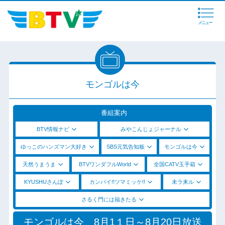
メニュー
モンゴルは今
番組案内
BTV情報ナビ
みやこんじょジャーナル
ゆっこのハンズマン大好き
SBS元気告知板
モンゴルは今
天然うまうま
BTVワンダフルWorld
全国CATV玉手箱
KYUSHUさんぽ
カンパイ!!ツマミッケ!!
未ラ来ル
さるく門には福きたる
モンゴルは今 8月1１日～8月20日放送