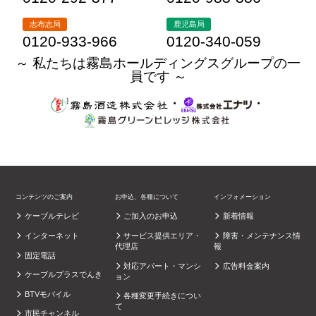
志布志局
鹿児島局
0120-933-966
0120-340-059
～ 私たちは霧島ホールディングスグループの一
員です ～
・
・
コンテンツのご案内
お申込、各種について
インフォメーション
ケーブルテレビ
ご加入のお申込
新着情報
インターネット
サービス提供エリア・
障害・メンテナンス情
代理店
報
固定電話
対応アパート・マンシ
広告料金案内
ケーブルプラスでんき
ョン
BTVモバイル
各種変更手続きについ
て
市民チャンネル