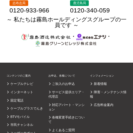
志布志局
鹿児島局
0120-933-966
0120-340-059
～ 私たちは霧島ホールディングスグループの一
員です ～
・
・
コンテンツのご案内
お申込、各種について
インフォメーション
ケーブルテレビ
ご加入のお申込
新着情報
インターネット
サービス提供エリア・
障害・メンテナンス情
代理店
報
固定電話
対応アパート・マンシ
広告料金案内
ケーブルプラスでんき
ョン
BTVモバイル
各種変更手続きについ
て
市民チャンネル
よくあるご質問