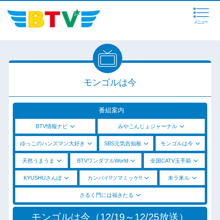
メニュー
モンゴルは今
番組案内
BTV情報ナビ
みやこんじょジャーナル
ゆっこのハンズマン大好き
SBS元気告知板
モンゴルは今
天然うまうま
BTVワンダフルWorld
全国CATV玉手箱
KYUSHUさんぽ
カンパイ!!ツマミッケ!!
未ラ来ル
さるく門には福きたる
モンゴルは今（12/19～12/25放送）