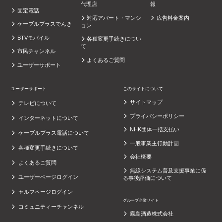
代理店
報
固定電話
対応アパート・マンシ
広告料金案内
ケーブルプラスでんき
ョン
BTVモバイル
各種変更手続きについ
て
市民チャンネル
よくあるご質問
ユーザーサポート
ユーザーサポート
このサイトについて
サイトマップ
テレビについて
プライバシーポリシー
インターネットについて
NHK団体一括支払い
ケーブルプラス電話について
一般事業主行動計画
各種変更手続きについて
会社概要
よくあるご質問
無線システム普及支援事業に係
ユーザーページログイン
る事後評価について
セルフページログイン
グループ企業サイト
コミュニティーチャンネル
霧島酒造株式会社