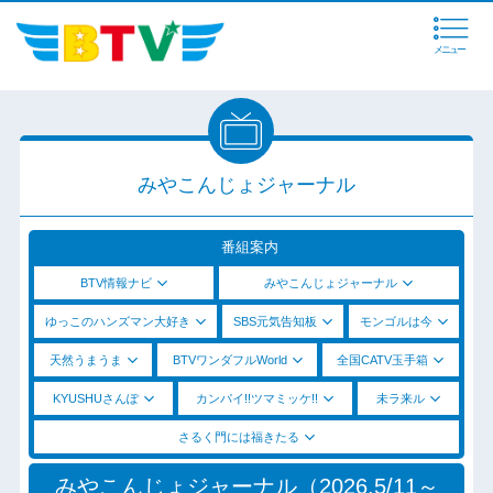
メニュー
みやこんじょジャーナル
番組案内
BTV情報ナビ
みやこんじょジャーナル
ゆっこのハンズマン大好き
SBS元気告知板
モンゴルは今
天然うまうま
BTVワンダフルWorld
全国CATV玉手箱
KYUSHUさんぽ
カンパイ!!ツマミッケ!!
未ラ来ル
さるく門には福きたる
みやこんじょジャーナル（2026.5/11～