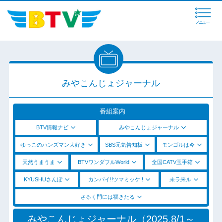
メニュー
みやこんじょジャーナル
番組案内
BTV情報ナビ
みやこんじょジャーナル
ゆっこのハンズマン大好き
SBS元気告知板
モンゴルは今
天然うまうま
BTVワンダフルWorld
全国CATV玉手箱
KYUSHUさんぽ
カンパイ!!ツマミッケ!!
未ラ来ル
さるく門には福きたる
みやこんじょジャーナル（2025.8/1～