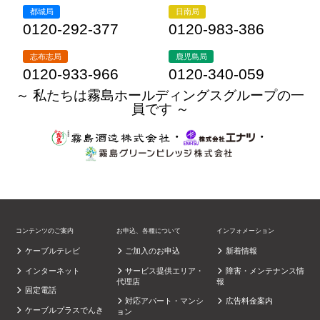
都城局
日南局
0120-292-377
0120-983-386
志布志局
鹿児島局
0120-933-966
0120-340-059
～ 私たちは霧島ホールディングスグループの一
員です ～
・
・
コンテンツのご案内
お申込、各種について
インフォメーション
ケーブルテレビ
ご加入のお申込
新着情報
インターネット
サービス提供エリア・
障害・メンテナンス情
代理店
報
固定電話
対応アパート・マンシ
広告料金案内
ケーブルプラスでんき
ョン