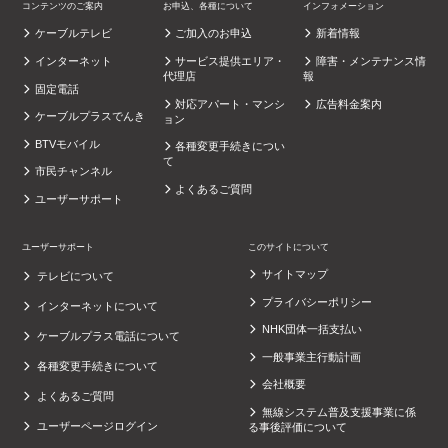
コンテンツのご案内
お申込、各種について
インフォメーション
ケーブルテレビ
ご加入のお申込
新着情報
インターネット
サービス提供エリア・
障害・メンテナンス情
代理店
報
固定電話
対応アパート・マンシ
広告料金案内
ケーブルプラスでんき
ョン
BTVモバイル
各種変更手続きについ
て
市民チャンネル
よくあるご質問
ユーザーサポート
ユーザーサポート
このサイトについて
サイトマップ
テレビについて
プライバシーポリシー
インターネットについて
NHK団体一括支払い
ケーブルプラス電話について
一般事業主行動計画
各種変更手続きについて
会社概要
よくあるご質問
無線システム普及支援事業に係
ユーザーページログイン
る事後評価について