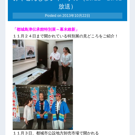
放送）
Posted on
2013年10月22日
「都城島津伝承館特別展～幕末維新」
１１月２４日まで開かれている特別展の見どころをご紹介！
１１月３日、都城市公設地方卸売市場で開かれる