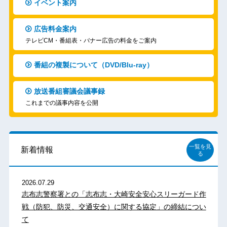
イベント案内
広告料金案内
テレビCM・番組表・バナー広告の料金をご案内
番組の複製について（DVD/Blu-ray）
放送番組審議会議事録
これまでの議事内容を公開
一覧を見
新着情報
る
2026.07.29
志布志警察署との「志布志・大崎安全安心スリーガード作
戦（防犯、防災、交通安全）に関する協定」の締結につい
て