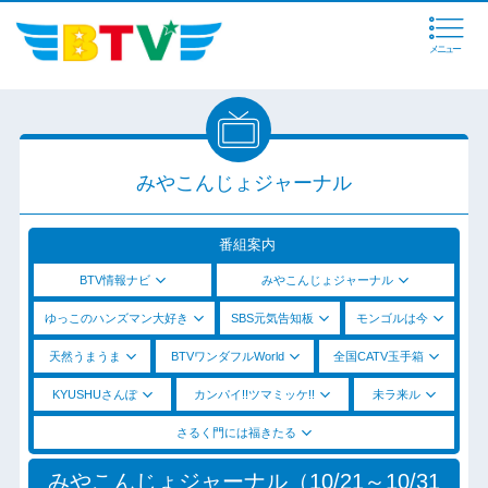
メニュー
みやこんじょジャーナル
番組案内
BTV情報ナビ
みやこんじょジャーナル
ゆっこのハンズマン大好き
SBS元気告知板
モンゴルは今
天然うまうま
BTVワンダフルWorld
全国CATV玉手箱
KYUSHUさんぽ
カンパイ!!ツマミッケ!!
未ラ来ル
さるく門には福きたる
みやこんじょジャーナル（10/21～10/31