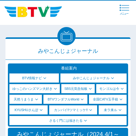
メニュー
みやこんじょジャーナル
番組案内
BTV情報ナビ
みやこんじょジャーナル
ゆっこのハンズマン大好き
SBS元気告知板
モンゴルは今
天然うまうま
BTVワンダフルWorld
全国CATV玉手箱
KYUSHUさんぽ
カンパイ!!ツマミッケ!!
未ラ来ル
さるく門には福きたる
みやこんじょジャーナル（2024.4/1～