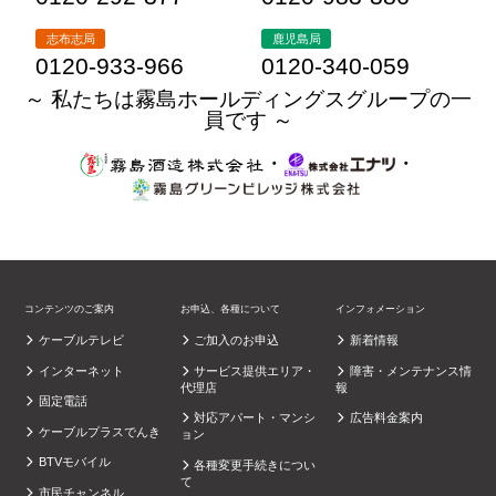
志布志局
鹿児島局
0120-933-966
0120-340-059
～ 私たちは霧島ホールディングスグループの一
員です ～
・
・
コンテンツのご案内
お申込、各種について
インフォメーション
ケーブルテレビ
ご加入のお申込
新着情報
インターネット
サービス提供エリア・
障害・メンテナンス情
代理店
報
固定電話
対応アパート・マンシ
広告料金案内
ケーブルプラスでんき
ョン
BTVモバイル
各種変更手続きについ
て
市民チャンネル