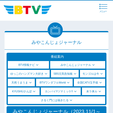
メニュー
みやこんじょジャーナル
番組案内
BTV情報ナビ
みやこんじょジャーナル
ゆっこのハンズマン大好き
SBS元気告知板
モンゴルは今
天然うまうま
BTVワンダフルWorld
全国CATV玉手箱
KYUSHUさんぽ
カンパイ!!ツマミッケ!!
未ラ来ル
さるく門には福きたる
みやこんじょジャーナル（2023.11/1～