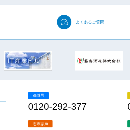
よくある
ご質問
都城局
0120-292-377
志布志局