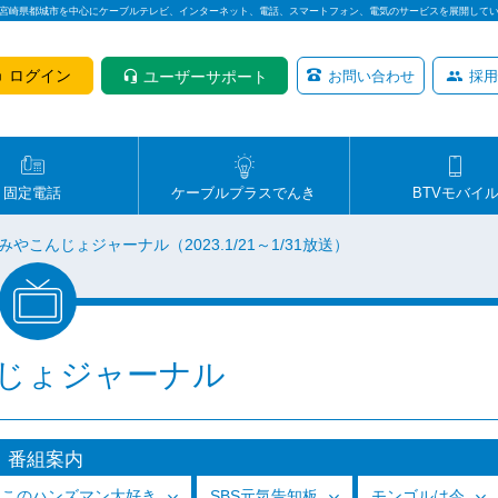
は宮崎県都城市を中心にケーブルテレビ、インターネット、電話、スマートフォン、電気のサービスを展開して
ログイン
ユーザーサポート
お問い合わせ
採用
固定電話
ケーブルプラスでんき
BTVモバイ
みやこんじょジャーナル（2023.1/21～1/31放送）
じょジャーナル
番組案内
っこのハンズマン大好き
SBS元気告知板
モンゴルは今