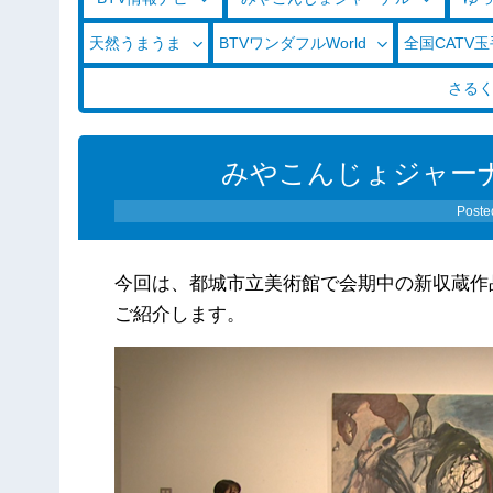
天然うまうま
BTVワンダフルWorld
全国CATV
さる
みやこんじょジャーナル（
Poste
今回は、都城市立美術館で会期中の新収蔵作
ご紹介します。