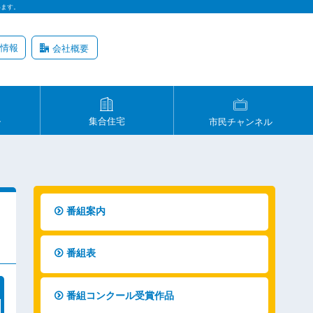
います。
情報
会社概要
ル
集合住宅
市民チャンネル
番組案内
番組表
番組コンクール受賞作品