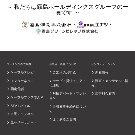
～ 私たちは霧島ホールディングスグループの一
員です ～
・
・
コンテンツのご案内
お申込、各種について
インフォメーション
ケーブルテレビ
ご加入のお申込
新着情報
インターネット
サービス提供エリア・
障害・メンテナンス情
代理店
報
固定電話
対応アパート・マンシ
広告料金案内
ケーブルプラスでんき
ョン
BTVモバイル
各種変更手続きについ
て
市民チャンネル
よくあるご質問
ユーザーサポート