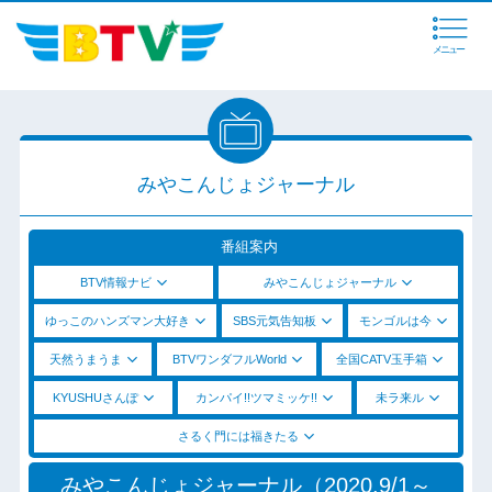
メニュー
みやこんじょジャーナル
番組案内
BTV情報ナビ
みやこんじょジャーナル
ゆっこのハンズマン大好き
SBS元気告知板
モンゴルは今
天然うまうま
BTVワンダフルWorld
全国CATV玉手箱
KYUSHUさんぽ
カンパイ!!ツマミッケ!!
未ラ来ル
さるく門には福きたる
みやこんじょジャーナル（2020.9/1～