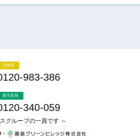
日南局
0120-983-386
鹿児島局
0120-340-059
スグループの一員です ～
・