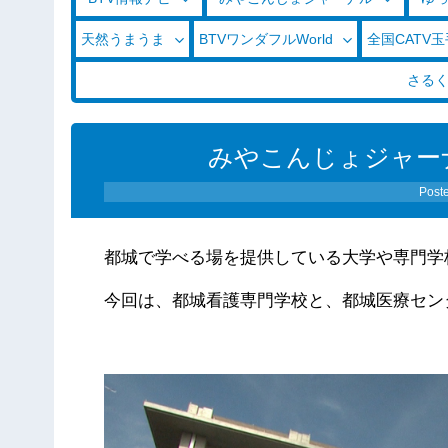
天然うまうま
BTVワンダフルWorld
全国CATV
さる
みやこんじょジャーナル（
Post
都城で学べる場を提供している大学や専門学
今回は、都城看護専門学校と、都城医療セン