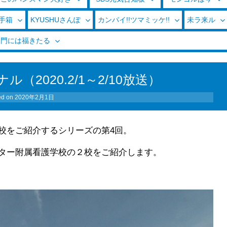
玉手箱
KYUSHUさんぽ
カンパイ!!ツマミッケ!!
未ラ来ル
く門には福きたる
2020.2/1～2/10放送）
ed on
2020年2月1日
校をご紹介するシリーズの第4回。
ター附属看護学校の２校をご紹介します。