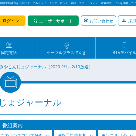
は宮崎県都城市を中心にケーブルテレビ、インターネット、電話、スマートフォン、電気のサービスを展開して
ログイン
ユーザーサポート
お問い合わせ
採用
固定電話
ケーブルプラスでんき
BTVモバイ
みやこんじょジャーナル（2020.2/1～2/10放送）
じょジャーナル
番組案内
っこのハンズマン大好き
SBS元気告知板
モンゴルは今