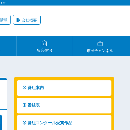
います。
情報
会社概要
ル
集合住宅
市民チャンネル
番組案内
番組表
番組コンクール受賞作品