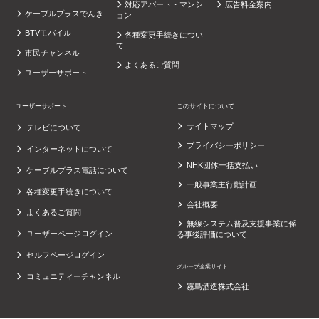
対応アパート・マンシ
広告料金案内
ケーブルプラスでんき
ョン
BTVモバイル
各種変更手続きについ
て
市民チャンネル
よくあるご質問
ユーザーサポート
ユーザーサポート
このサイトについて
サイトマップ
テレビについて
プライバシーポリシー
インターネットについて
NHK団体一括支払い
ケーブルプラス電話について
一般事業主行動計画
各種変更手続きについて
会社概要
よくあるご質問
無線システム普及支援事業に係
ユーザーページログイン
る事後評価について
セルフページログイン
グループ企業サイト
コミュニティーチャンネル
霧島酒造株式会社