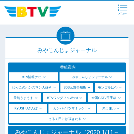
メニュー
みやこんじょジャーナル
番組案内
BTV情報ナビ
みやこんじょジャーナル
ゆっこのハンズマン大好き
SBS元気告知板
モンゴルは今
天然うまうま
BTVワンダフルWorld
全国CATV玉手箱
KYUSHUさんぽ
カンパイ!!ツマミッケ!!
未ラ来ル
さるく門には福きたる
みやこんじょジャーナル（2020.1/11～