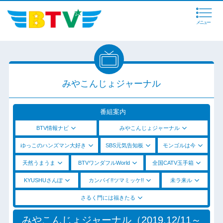
メニュー
みやこんじょジャーナル
番組案内
BTV情報ナビ
みやこんじょジャーナル
ゆっこのハンズマン大好き
SBS元気告知板
モンゴルは今
天然うまうま
BTVワンダフルWorld
全国CATV玉手箱
KYUSHUさんぽ
カンパイ!!ツマミッケ!!
未ラ来ル
さるく門には福きたる
みやこんじょジャーナル（2019.12/11～