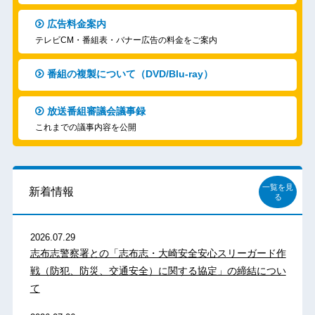
広告料金案内
テレビCM・番組表・バナー広告の料金をご案内
番組の複製について（DVD/Blu-ray）
放送番組審議会議事録
これまでの議事内容を公開
一覧を見
新着情報
る
2026.07.29
志布志警察署との「志布志・大崎安全安心スリーガード作
戦（防犯、防災、交通安全）に関する協定」の締結につい
て