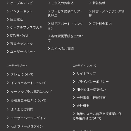
ケーブルテレビ
ご加入のお申込
新着情報
インターネット
サービス提供エリア・
障害・メンテナンス情
代理店
報
固定電話
対応アパート・マンシ
広告料金案内
ケーブルプラスでんき
ョン
BTVモバイル
各種変更手続きについ
て
市民チャンネル
よくあるご質問
ユーザーサポート
ユーザーサポート
このサイトについて
サイトマップ
テレビについて
プライバシーポリシー
インターネットについて
NHK団体一括支払い
ケーブルプラス電話について
一般事業主行動計画
各種変更手続きについて
会社概要
よくあるご質問
無線システム普及支援事業に係
ユーザーページログイン
る事後評価について
セルフページログイン