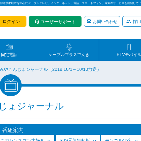
は宮崎県都城市を中心にケーブルテレビ、インターネット、電話、スマートフォン、電気のサービスを展開して
ログイン
ユーザーサポート
お問い合わせ
採用
固定電話
ケーブルプラスでんき
BTVモバイ
みやこんじょジャーナル（2019.10/1～10/10放送）
じょジャーナル
番組案内
っこのハンズマン大好き
SBS元気告知板
モンゴルは今