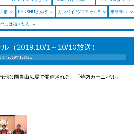
玉手箱
KYUSHUさんぽ
カンパイ!!ツマミッケ!!
未ラ来ル
く門には福きたる
019.10/1～10/10放送）
d on
2019年10月1日
音池公園自由広場で開催される、「焼肉カーニバル」
。