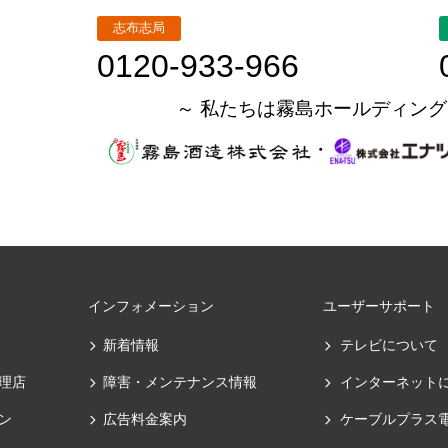
志布志局
0120-933-966
～ 私たちは霧島ホールディング
・
インフォメーション
ユーザーサポート
新着情報
テレビについて
理店
障害・メンテナンス情報
インターネット
ン
広告料金案内
ケーブルプラス