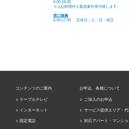
9:00-18:00
※上記時間外も緊急案件受付致します。
窓口業務
9:00-17:30
定休日：土・日・祝日
コンテンツのご案内
お申込、各種について
ケーブルテレビ
ご加入のお申込
インターネット
サービス提供エリア・代
固定電話
対応アパート・マンショ