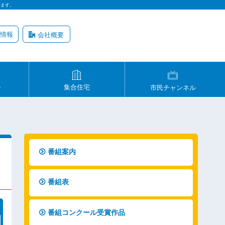
います。
情報
会社概要
ル
集合住宅
市民チャンネル
番組案内
番組表
番組コンクール受賞作品