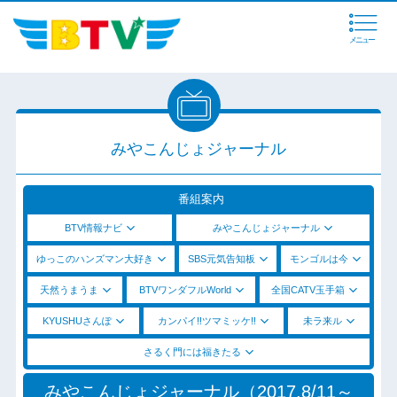
メニュー
みやこんじょジャーナル
番組案内
BTV情報ナビ
みやこんじょジャーナル
ゆっこのハンズマン大好き
SBS元気告知板
モンゴルは今
天然うまうま
BTVワンダフルWorld
全国CATV玉手箱
KYUSHUさんぽ
カンパイ!!ツマミッケ!!
未ラ来ル
さるく門には福きたる
みやこんじょジャーナル（2017.8/11～