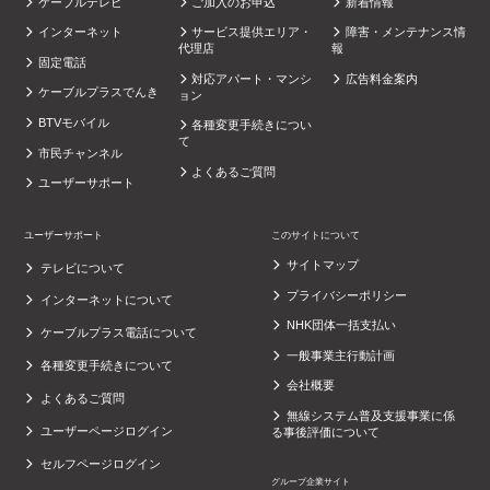
ケーブルテレビ
ご加入のお申込
新着情報
インターネット
サービス提供エリア・
障害・メンテナンス情
代理店
報
固定電話
対応アパート・マンシ
広告料金案内
ケーブルプラスでんき
ョン
BTVモバイル
各種変更手続きについ
て
市民チャンネル
よくあるご質問
ユーザーサポート
ユーザーサポート
このサイトについて
サイトマップ
テレビについて
プライバシーポリシー
インターネットについて
NHK団体一括支払い
ケーブルプラス電話について
一般事業主行動計画
各種変更手続きについて
会社概要
よくあるご質問
無線システム普及支援事業に係
ユーザーページログイン
る事後評価について
セルフページログイン
グループ企業サイト