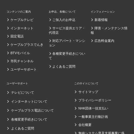
コンテンツのご案内
お申込、各種について
インフォメーション
ケーブルテレビ
ご加入のお申込
新着情報
インターネット
サービス提供エリア・
障害・メンテナンス情
代理店
報
固定電話
対応アパート・マンシ
広告料金案内
ケーブルプラスでんき
ョン
BTVモバイル
各種変更手続きについ
て
市民チャンネル
よくあるご質問
ユーザーサポート
ユーザーサポート
このサイトについて
サイトマップ
テレビについて
プライバシーポリシー
インターネットについて
NHK団体一括支払い
ケーブルプラス電話について
一般事業主行動計画
各種変更手続きについて
会社概要
よくあるご質問
無線システム普及支援事業に係