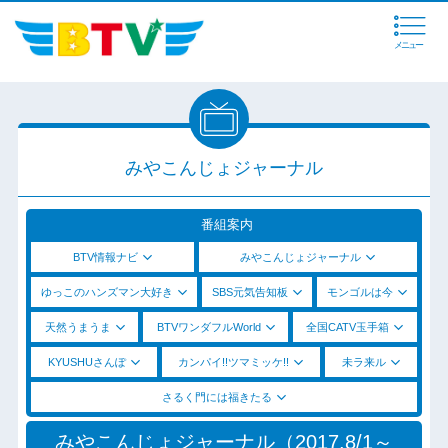
メニュー
みやこんじょジャーナル
番組案内
BTV情報ナビ
みやこんじょジャーナル
ゆっこのハンズマン大好き
SBS元気告知板
モンゴルは今
天然うまうま
BTVワンダフルWorld
全国CATV玉手箱
KYUSHUさんぽ
カンパイ!!ツマミッケ!!
未ラ来ル
さるく門には福きたる
みやこんじょジャーナル（2017.8/1～