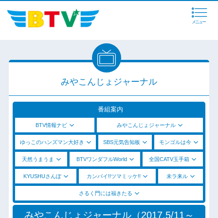
メニュー
みやこんじょジャーナル
番組案内
BTV情報ナビ
みやこんじょジャーナル
ゆっこのハンズマン大好き
SBS元気告知板
モンゴルは今
天然うまうま
BTVワンダフルWorld
全国CATV玉手箱
KYUSHUさんぽ
カンパイ!!ツマミッケ!!
未ラ来ル
さるく門には福きたる
みやこんじょジャーナル（2017.5/11～