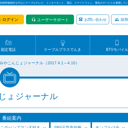
は宮崎県都城市を中心にケーブルテレビ、インターネット、電話、スマートフォン、電気のサービスを展開して
ログイン
ユーザーサポート
お問い合わせ
採用
固定電話
ケーブルプラスでんき
BTVモバイ
みやこんじょジャーナル（2017.4.1～4.10）
じょジャーナル
番組案内
っこのハンズマン大好き
SBS元気告知板
モンゴルは今