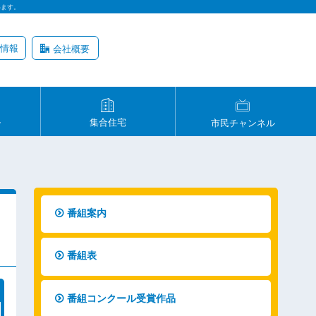
います。
情報
会社概要
ル
集合住宅
市民チャンネル
番組案内
番組表
番組コンクール受賞作品