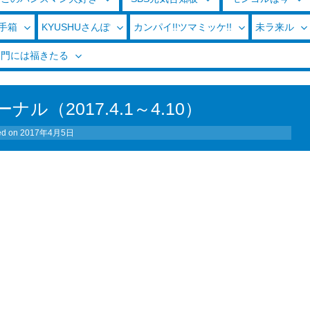
玉手箱
KYUSHUさんぽ
カンパイ!!ツマミッケ!!
未ラ来ル
く門には福きたる
（2017.4.1～4.10）
ed on
2017年4月5日