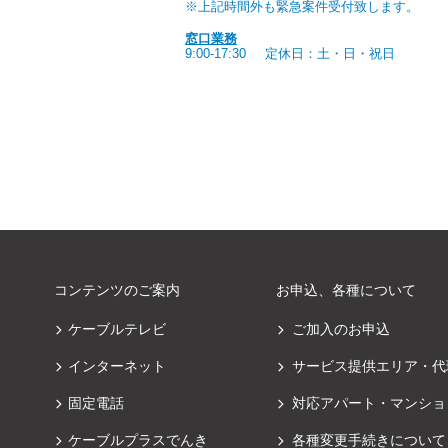
※上記時間外も緊急案件受付致します。
窓口業務
9:00-17:30
定休日：土・日・祝日
コンテンツのご案内
お申込、各種について
ケーブルテレビ
ご加入のお申込
インターネット
サービス提供エリア・代
固定電話
対応アパート・マンショ
ケーブルプラスでんき
各種変更手続きについて