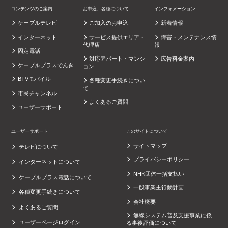
コンテンツのご案内
お申込、各種について
インフォメーション
ケーブルテレビ
ご加入のお申込
新着情報
インターネット
サービス提供エリア・
障害・メンテナンス情
代理店
報
固定電話
対応アパート・マンシ
広告料金案内
ケーブルプラスでんき
ョン
BTVモバイル
各種変更手続きについ
て
市民チャンネル
よくあるご質問
ユーザーサポート
ユーザーサポート
このサイトについて
サイトマップ
テレビについて
プライバシーポリシー
インターネットについて
NHK団体一括支払い
ケーブルプラス電話について
一般事業主行動計画
各種変更手続きについて
会社概要
よくあるご質問
無線システム普及支援事業に係
ユーザーページログイン
る事後評価について