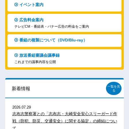
イベント案内
広告料金案内
テレビCM・番組表・バナー広告の料金をご案内
番組の複製について（DVD/Blu-ray）
放送番組審議会議事録
これまでの議事内容を公開
一覧を見
新着情報
る
2026.07.29
志布志警察署との「志布志・大崎安全安心スリーガード作
戦（防犯、防災、交通安全）に関する協定」の締結につい
て