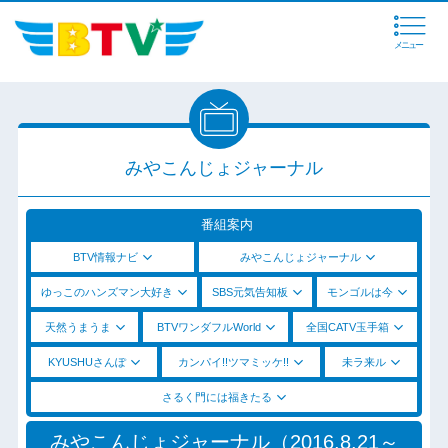
メニュー
みやこんじょジャーナル
番組案内
BTV情報ナビ
みやこんじょジャーナル
ゆっこのハンズマン大好き
SBS元気告知板
モンゴルは今
天然うまうま
BTVワンダフルWorld
全国CATV玉手箱
KYUSHUさんぽ
カンパイ!!ツマミッケ!!
未ラ来ル
さるく門には福きたる
みやこんじょジャーナル（2016.8.21～