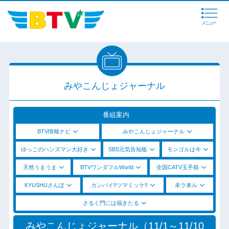
メニュー
みやこんじょジャーナル
番組案内
BTV情報ナビ
みやこんじょジャーナル
ゆっこのハンズマン大好き
SBS元気告知板
モンゴルは今
天然うまうま
BTVワンダフルWorld
全国CATV玉手箱
KYUSHUさんぽ
カンパイ!!ツマミッケ!!
未ラ来ル
さるく門には福きたる
みやこんじょジャーナル（11/1～11/10