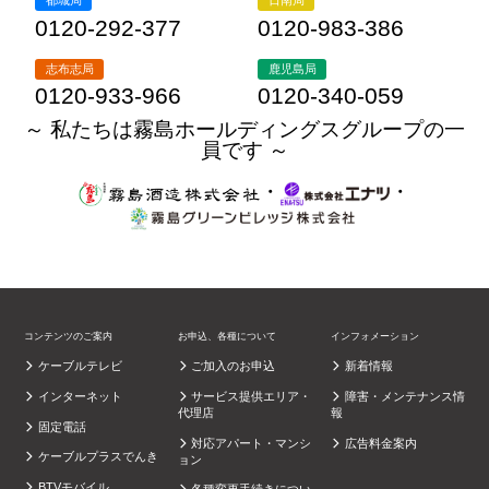
都城局
日南局
0120-292-377
0120-983-386
志布志局
鹿児島局
0120-933-966
0120-340-059
～ 私たちは霧島ホールディングスグループの一
員です ～
・
・
コンテンツのご案内
お申込、各種について
インフォメーション
ケーブルテレビ
ご加入のお申込
新着情報
インターネット
サービス提供エリア・
障害・メンテナンス情
代理店
報
固定電話
対応アパート・マンシ
広告料金案内
ケーブルプラスでんき
ョン
BTVモバイル