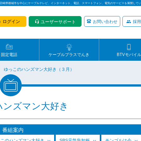
は宮崎県都城市を中心にケーブルテレビ、インターネット、電話、スマートフォン、電気のサービスを展開して
ログイン
ユーザーサポート
お問い合わせ
採用
固定電話
ケーブルプラスでんき
BTVモバイ
ゆっこのハンズマン大好き（３月）
ハンズマン大好き
番組案内
っこのハンズマン大好き
SBS元気告知板
モンゴルは今