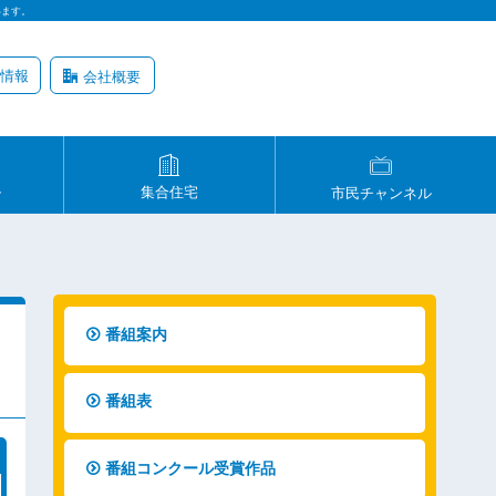
います。
情報
会社概要
ル
集合住宅
市民チャンネル
番組案内
番組表
番組コンクール受賞作品