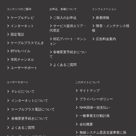
コンテンツのご案内
お申込、各種について
インフォメーション
ケーブルテレビ
ご加入のお申込
新着情報
インターネット
サービス提供エリア・
障害・メンテナンス情
代理店
報
固定電話
対応アパート・マンシ
広告料金案内
ケーブルプラスでんき
ョン
BTVモバイル
各種変更手続きについ
て
市民チャンネル
よくあるご質問
ユーザーサポート
ユーザーサポート
このサイトについて
サイトマップ
テレビについて
プライバシーポリシー
インターネットについて
NHK団体一括支払い
ケーブルプラス電話について
一般事業主行動計画
各種変更手続きについて
会社概要
よくあるご質問
無線システム普及支援事業に係