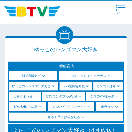
メニュー
ゆっこのハンズマン大好き
番組案内
BTV情報ナビ
みやこんじょジャーナル
ゆっこのハンズマン大好き
SBS元気告知板
モンゴルは今
天然うまうま
BTVワンダフルWorld
全国CATV玉手箱
KYUSHUさんぽ
カンパイ!!ツマミッケ!!
未ラ来ル
さるく門には福きたる
ゆっこのハンズマン大好き（4月放送）