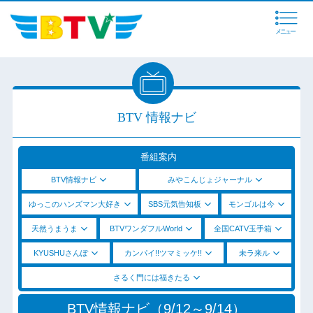
メニュー
BTV 情報ナビ
番組案内
BTV情報ナビ
みやこんじょジャーナル
ゆっこのハンズマン大好き
SBS元気告知板
モンゴルは今
天然うまうま
BTVワンダフルWorld
全国CATV玉手箱
KYUSHUさんぽ
カンパイ!!ツマミッケ!!
未ラ来ル
さるく門には福きたる
BTV情報ナビ（9/12～9/14）