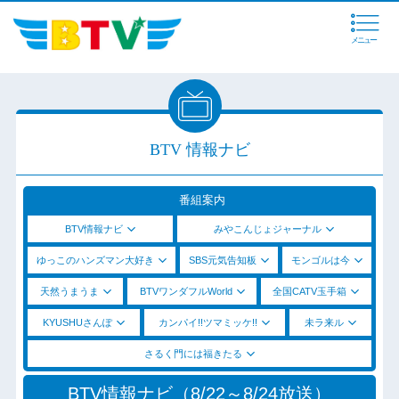
メニュー
BTV 情報ナビ
番組案内
BTV情報ナビ
みやこんじょジャーナル
ゆっこのハンズマン大好き
SBS元気告知板
モンゴルは今
天然うまうま
BTVワンダフルWorld
全国CATV玉手箱
KYUSHUさんぽ
カンパイ!!ツマミッケ!!
未ラ来ル
さるく門には福きたる
BTV情報ナビ（8/22～8/24放送）