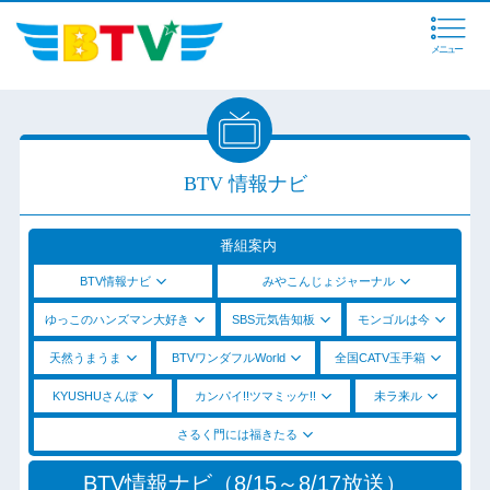
メニュー
BTV 情報ナビ
番組案内
BTV情報ナビ
みやこんじょジャーナル
ゆっこのハンズマン大好き
SBS元気告知板
モンゴルは今
天然うまうま
BTVワンダフルWorld
全国CATV玉手箱
KYUSHUさんぽ
カンパイ!!ツマミッケ!!
未ラ来ル
さるく門には福きたる
BTV情報ナビ（8/15～8/17放送）