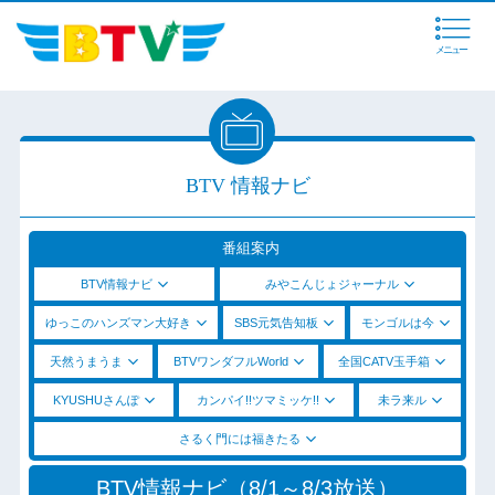
メニュー
BTV 情報ナビ
番組案内
BTV情報ナビ
みやこんじょジャーナル
ゆっこのハンズマン大好き
SBS元気告知板
モンゴルは今
天然うまうま
BTVワンダフルWorld
全国CATV玉手箱
KYUSHUさんぽ
カンパイ!!ツマミッケ!!
未ラ来ル
さるく門には福きたる
BTV情報ナビ（8/1～8/3放送）