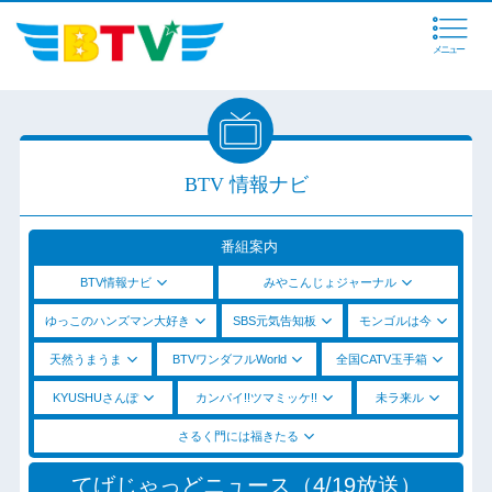
メニュー
BTV 情報ナビ
番組案内
BTV情報ナビ
みやこんじょジャーナル
ゆっこのハンズマン大好き
SBS元気告知板
モンゴルは今
天然うまうま
BTVワンダフルWorld
全国CATV玉手箱
KYUSHUさんぽ
カンパイ!!ツマミッケ!!
未ラ来ル
さるく門には福きたる
てげじゃっどニュース（4/19放送）